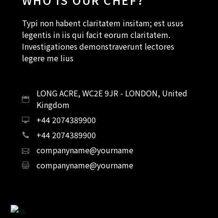
WHO IS OUR CHEF?
Typi non habent claritatem insitam; est usus
legentis in iis qui facit eorum claritatem.
Investigationes demonstraverunt lectores
legere me lius
LONG ACRE, WC2E 9JR - LONDON, United
Kingdom
+44 2074389900
+44 2074389900
companyname@yourname
companyname@yourname