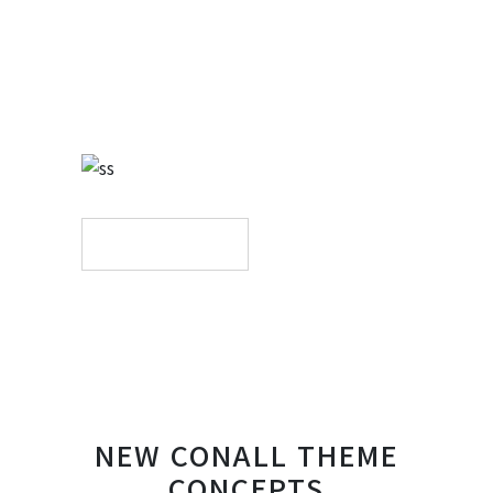
sequitur mutationem consuetudium
lectorum. Mirum est notare quam
littera gothica, quam nunc putamus
parum claram.
PURCHASE
NEW CONALL THEME
CONCEPTS